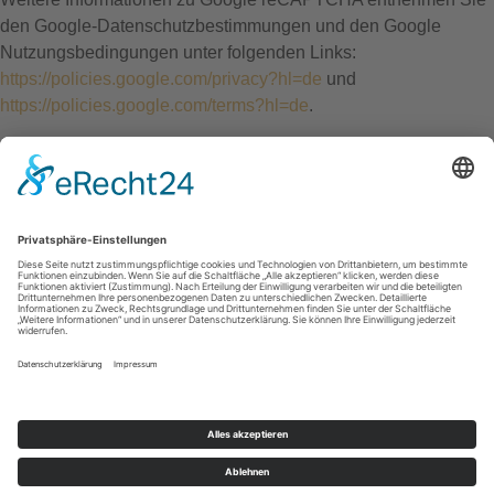
den Google-Datenschutzbestimmungen und den Google
Nutzungsbedingungen unter folgenden Links:
https://policies.google.com/privacy?hl=de
und
https://policies.google.com/terms?hl=de
.
Startseite
|
Datenschutz
|
Impressum