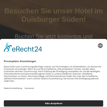
Besuchen Sie unser Hotel im
Duisburger Süden!
Buchen Sie jetzt kostenlos und
unverbindlich über unser neues
Buchungssystem
Zur Reservierung
Startseite
|
Datenschutz
|
Impressum