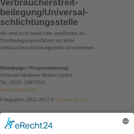
Verbraucher­streit­
beilegung/Universal­
schlichtungs­stelle
Wir sind nicht bereit oder verpflichtet, an
Streitbeilegungsverfahren vor einer
Verbraucherschlichtungsstelle teilzunehmen.
Webdesign / Programmierung:
Villaester Moderne Medien GmbH
Tel.: 0203 - 298793-0
www.villaester.de
Fotografien: 2011-2017 ©
Thomas Berns