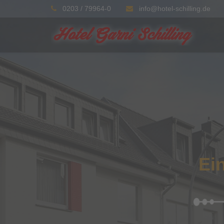
0203 / 79964-0
info@hotel-schilling.de
Ei