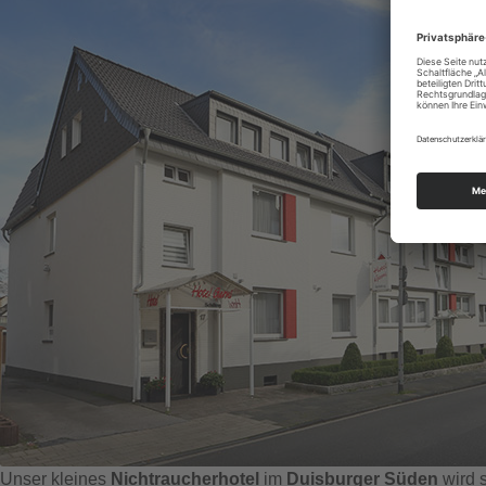
Unser kleines
Nichtraucherhotel
im
Duisburger Süden
wird s