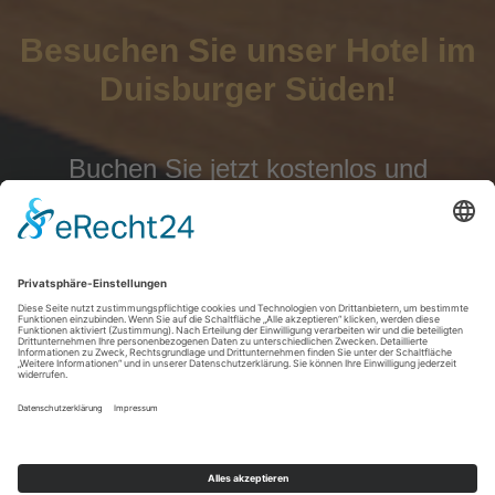
Besuchen Sie unser Hotel im
Duisburger Süden!
Buchen Sie jetzt kostenlos und
unverbindlich über unser neues
Buchungssystem
Zur Reservierung
Startseite
|
Datenschutz
|
Impressum