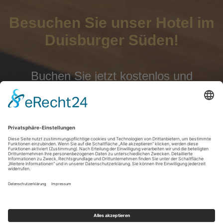
Besuchen Sie unser Hotel im
Duisburger Süden!
Buchen Sie jetzt kostenlos und
unverbindlich über unser neues
Buchungssystem
Zur Reservierung
Startseite
|
Datenschutz
|
Impressum